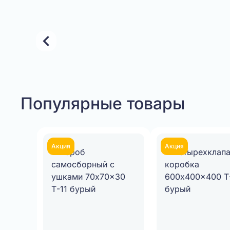
Item
1
Популярные товары
of
2
Акция
Акция