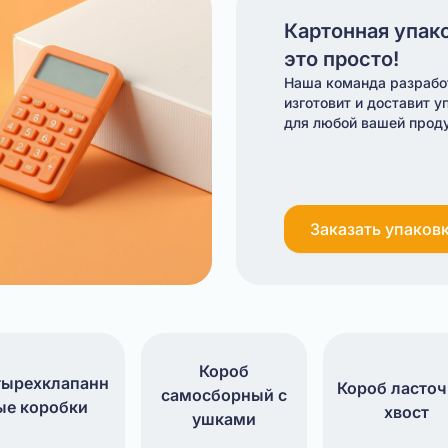
Картонная упако
это просто!
Наша команда разрабо
изготовит и доставит у
для любой вашей прод
Заказать упаков
Короб
тырехклапанн
Короб ласто
самосборный с
ые коробки
хвост
ушками