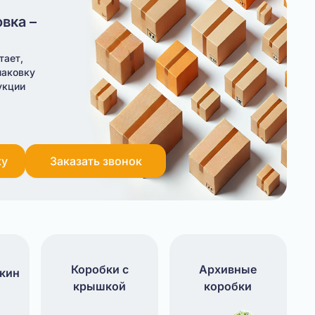
вка –
тает,
паковку
укции
ку
Заказать звонок
Коробки с
Архивные
чкин
крышкой
коробки