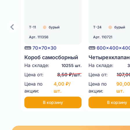
Т-11
бурый
Т-24
бурый
Арт. 111356
Арт. 110721
70x70x30
600x400x40
Короб самосборный
Четырехклапан
с ушками 70x70x30
коробка
На складе:
На складе:
10255 шт.
3
Т-11 бурый
600x400x400 
Цена от:
8,50 ₽/шт.
Цена от:
107,0
бурый
Цена по
4,00 ₽/
Цена по
90,00
акции:
шт.
акции:
шт.
В корзину
В корзину
Item
1
of