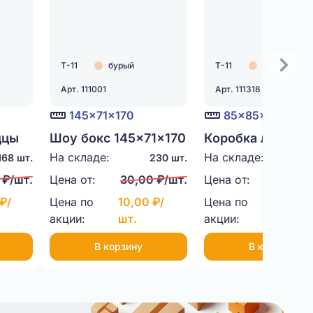
Т-11
бурый
Т-11
бурый
Арт. 111001
Арт. 111318
145x71x170
85x85x115
ццы
Шоу бокс 145x71x170
Коробка ласточк
22
Т-11 бурый
хвост 85x85x115 
На складе:
На складе:
168 шт.
230 шт.
100
бурый
 ₽/шт.
Цена от:
30,00 ₽/шт.
Цена от:
11,00
₽/
Цена по
10,00 ₽/
Цена по
7,50 ₽
акции:
шт.
акции:
шт.
В корзину
В корзину