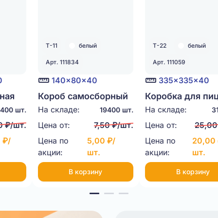
Т-11
белый
Т-22
белый
Арт. 111834
Арт. 111059
0
140x80x40
335x335x40
ная
Короб самосборный
Коробка для пи
с ушками 140x80x40
335x335x40 Т-
На складе:
На складе:
400 шт.
19400 шт.
3
Т-24
Т-11 белый печать
белый
0 ₽/шт.
Цена от:
7,50 ₽/шт.
Цена от:
25,00
черная с двух сторон
 ₽/
Цена по
5,00 ₽/
Цена по
20,00 
акции:
шт.
акции:
шт.
В корзину
В корзину