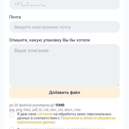
транспортировки, складирования различных
продуктов питания.
Купить гофролотки для мяса, овощей, ягод и других
Почта
продуктов можно в компании «Комупак».
Предлагаем высокое качество, широкий
ассортимент и индивидуальные решения под ваши
Опишите, какую упаковку Вы бы хотели
задачи.
Добавить файл
до 20 файлов размером до
10MB
jpg, png, heic, pdf, ai, cdr, doc, xls, docx, xlsx
Я даю свое
согласие
на обработку моих персональных
данных в соответствии с
Политикой в области обработки
персональных данных