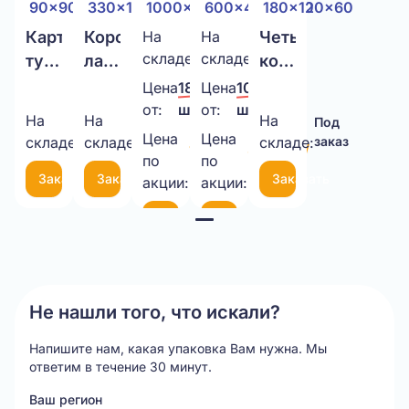
90x90x600
330x120x180
1000x500x500
600x400x400
180x120x60
Картонный
Коробка
Четырехклапанная
На
Четырехклапанная
На
Четырехклапанна
566
31
складе:
шт.
складе:
шт.
тубус
ласточкин
коробка
коробка
коробка
90x90x600
хвост
1000x500x500
600x400x400
180x120x60
Цена
185,00 ₽/
Цена
100,00 ₽/
Т-24
330x120x180
Т-23
Т-23
Т-24
от:
шт.
от:
шт.
На
На
На
Под
Под
Под
бурый
Т-22
бурый
бурый
бурый
Цена
Цена
складе:
заказ
складе:
заказ
складе:
заказ
179,00 ₽/
85,00 ₽/
бурый
по
по
шт.
шт.
Заказать
Заказать
Заказать
акции:
акции:
Item
В
В
корзину
корзину
1
of
5
Не нашли того, что искали?
Напишите нам, какая упаковка Вам нужна.
Мы
ответим в течение 30 минут.
Ваш регион