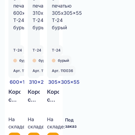
Т-24
Т-24
Т-24
бурый
бурый
бурый
Арт. 110031
Арт. 110035
Арт. 110036
600x175x70
310x240x115
305x305x55
Коробка
Коробка
Коробка
с
с
с
печатью
печатью
печатью
600x175x70
310x240x115
305x305x55
На
На
На
Под
Под
Под
Т-24
Т-24
Т-24
складе:
заказ
складе:
заказ
складе:
заказ
бурый
бурый
бурый