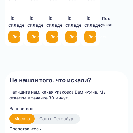
печатью
320x70x250
210x210x375
200x200x490
200x120x300
310x240x115
Т-23
Т-24
Т-24
Т-23
На
На
На
На
На
Под
Под
Под
Под
Под
Т-24
бурый
бурый
бурый
бурый
складе:
заказ
складе:
заказ
складе:
заказ
складе:
заказ
складе:
заказ
бурый
Заказать
Заказать
Заказать
Заказать
Заказать
Item
1
of
5
Не нашли того, что искали?
Напишите нам, какая упаковка Вам нужна.
Мы
ответим в течение 30 минут.
Ваш регион
Москва
Санкт-Петербург
Представьтесь