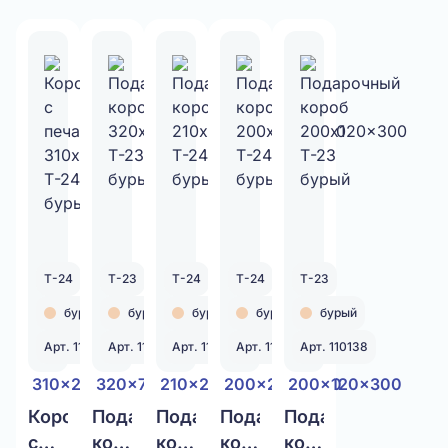
Т-24
Т-23
Т-24
Т-24
Т-23
бурый
бурый
бурый
бурый
бурый
Арт. 110035
Арт. 110128
Арт. 110136
Арт. 110137
Арт. 110138
310x240x115
320x70x250
210x210x375
200x200x490
200x120x300
Коробка
Подарочный
Подарочный
Подарочный
Подарочный
с
короб
короб
короб
короб