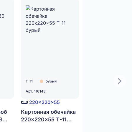
Т-11
бурый
Арт. 110143
220x220x55
роб
Картонная обечайка
3
220x220x55 Т-11
бурый