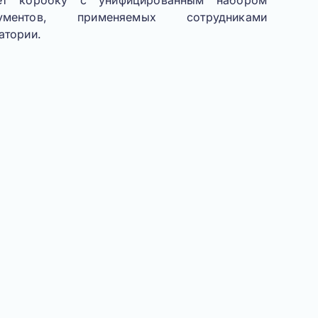
ет коробку с унифицированным набором
ентов, применяемых сотрудниками
атории.