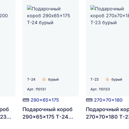
Т-24
бурый
Т-23
бурый
Арт. 110131
Арт. 110133
290x65x175
270x70x180
роб
Подарочный короб
Подарочный ко
23
290x65x175 Т-24
270x70x180 Т-2
бурый
бурый