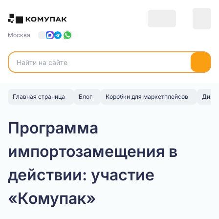
Москва
Главная страница
Блог
Коробки для маркетплейсов
Дизай
Программа
импортозамещения в
действии: участие
«Комупак»