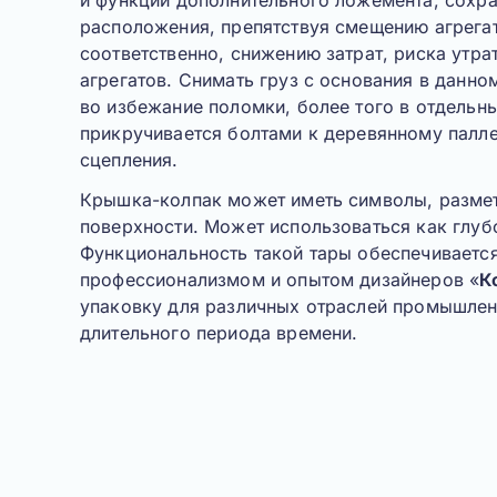
и функции дополнительного ложемента, сохр
расположения, препятствуя смещению агрегат
соответственно, снижению затрат, риска утр
агрегатов. Снимать груз с основания в данно
во избежание поломки, более того в отдельн
прикручивается болтами к деревянному палле
сцепления.
Крышка-колпак
может иметь символы, размет
поверхности. Может использоваться как глуб
Функциональность такой тары обеспечиваетс
профессионализмом и опытом дизайнеров «
К
упаковку для различных отраслей промышленн
длительного периода времени.