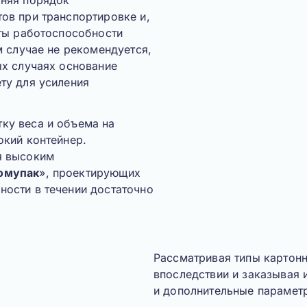
аняя порядок
ов при транспортировке и,
аты работоспособности
м случае не рекомендуется,
ых случаях основание
ту для усиления
ку веса и объема на
окий контейнер.
я высоким
омупак
», проектирующих
ости в течении достаточно
Рассматривая типы картон
впоследствии и заказывая 
и дополнительные парамет