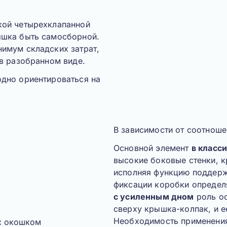
кой четырехклапанной
ышка быть самосборной.
имум складских затрат,
 в разобранном виде.
одно ориентироваться на
В зависимости от соотнош
Основной элемент
в класс
высокие боковые стенки, 
исполняя функцию поддерж
фиксации коробки опреде
с усиленным дном
роль ос
сверху крышка-колпак, и е
Необходимость применения