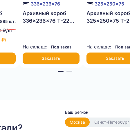
0
336x236x76
325x250x75
б
Архивный короб
Архивный коро
-22
336x236x76 Т-22
325x250x75 Т-2
885 шт.
бурый
белый
0 ₽/шт.
 ₽/
На складе:
На складе:
Под заказ
Под за
Заказать
Заказать
Ваш регион
Москва
Санкт-Петербург
кали?