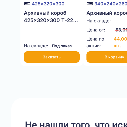
425x320x300
340x240x26
Архивный короб
Архивный коро
425x320x300 Т-22
340x240x260 Т
На складе:
бурый
бурый
Цена от:
53,0
Цена по
44,00
На складе:
акции:
шт.
Под заказ
Заказать
В корзину
Item
1
of
10
Не нашли того, что ис