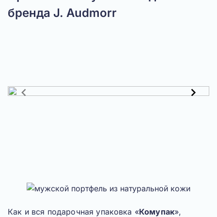
бренда J. Audmorr
Item
1
of
3
Как и вся подарочная упаковка «
Комупак
»,