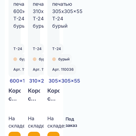
Т-24
Т-24
Т-24
бурый
бурый
бурый
Арт. 110031
Арт. 110035
Арт. 110036
600x175x70
310x240x115
305x305x55
Коробка
Коробка
Коробка
с
с
с
печатью
печатью
печатью
600x175x70
310x240x115
305x305x55
На
На
На
Под
Под
Под
Т-24
Т-24
Т-24
складе:
заказ
складе:
заказ
складе:
заказ
бурый
бурый
бурый