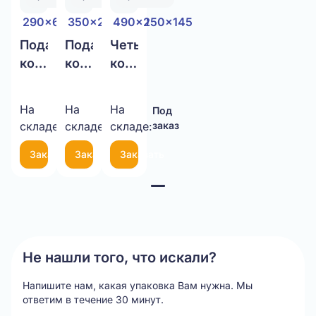
290x65x175
350x200x350
490x250x145
Подарочный
Подарочный
Четырехклапанная
короб
короб
коробка
290x65x175
Чемодан
490x250x145
Т-24
350x200x350
Т-24
На
На
На
Под
Под
Под
бурый
Т-23
бурый
складе:
заказ
складе:
заказ
складе:
заказ
бурый
Заказать
Заказать
Заказать
Item
1
of
3
Не нашли того, что искали?
Напишите нам, какая упаковка Вам нужна.
Мы
ответим в течение 30 минут.