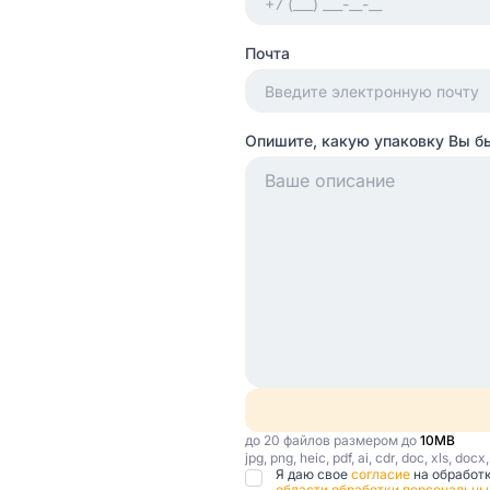
Почта
Опишите, какую упаковку Вы б
до 20 файлов размером до
10MB
jpg, png, heic, pdf, ai, cdr, doc, xls, docx
Я даю свое
согласие
на обработ
области обработки персональны