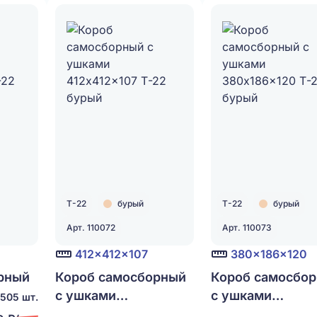
Т-22
бурый
Т-22
бурый
Арт. 110072
Арт. 110073
0
412x412x107
380x186x120
рный
Короб самосборный
Короб самосбо
с ушками
с ушками
505 шт.
-22
412x412x107 Т-22
380x186x120 Т-