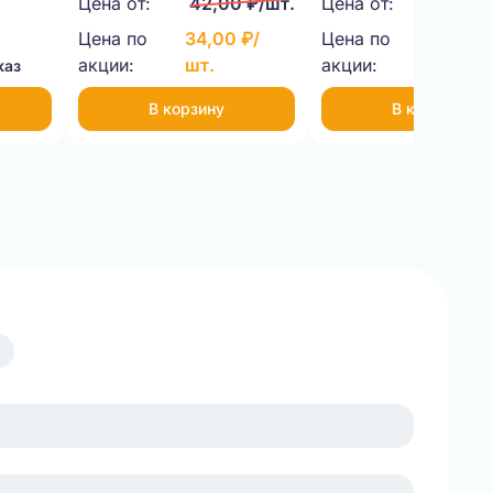
Цена от:
42,00 ₽/шт.
Цена от:
31,00 
бурый
бурый
Цена по
34,00 ₽/
Цена по
24,00 
акции:
шт.
акции:
шт.
каз
В корзину
В корзину