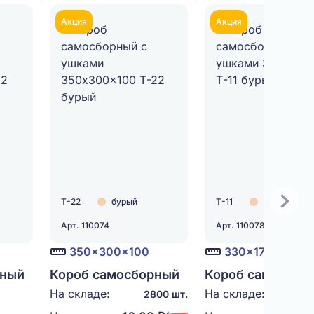
Акция
Акция
Т-22
бурый
Т-11
бурый
Арт. 110074
Арт. 110078
350x300x100
330x170x90
рный
Короб самосборный
Короб самосбор
с ушками
с ушками
На складе:
На складе:
2800 шт.
13
22
350x300x100 Т-22
330x170x90 Т-11