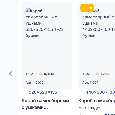
Акция
Т-22
бурый
Т-22
бурый
Арт. 110070
Арт. 110071
520x520x155
440x300x10
Короб самосборный
Короб самосбо
с ушками
с ушками
На складе:
520x520x155 Т-22
440x300x100 Т