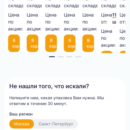
складе:
шт.
складе:
шт.
складе:
шт.
складе:
шт.
складе:
шт.
складе:
шт.
скла
картон
пленка
ИЗ
пакет
декоративный
сборная
сбо
в
500*20МКМ*1,3кг
ВПП
340х460
6
пластиков
пла
Цена
Цена
Цена
Цена
Цена
Цена
11,00 ₽
Цен
1 000,00 ₽/
335,00 ₽/
6,50 ₽/
8,45 ₽/
4,00 ₽/
рулоне
НЕТТО
3-
50
мм
(черная)
(бе
по
по
по
по
по
от:
шт.
от:
шт.
шт.
шт.
шт.
шт.
1050*25М
акции:
акции:
10-
акции:
мкм
акции:
с
акции:
Цена
Цен
9,00 
75
фиксатором
по
по
В
В
В
В
В
шт.
(300*200мм)
35
акции:
акци
корзину
корзину
корзину
корзину
корзину
см
Item
В
В
корзину
ко
1
of
20
Не нашли того, что искали?
Напишите нам, какая упаковка Вам нужна.
Мы
ответим в течение 30 минут.
Ваш регион
Москва
Санкт-Петербург