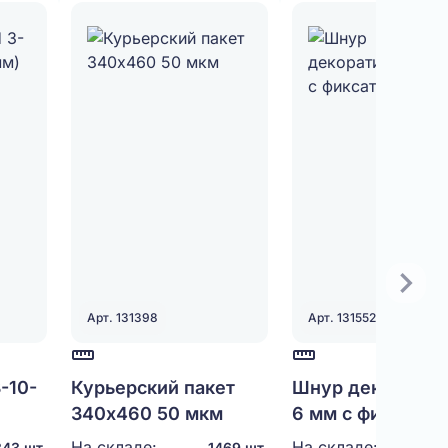
Арт. 131398
Арт. 131552
-10-
Курьерский пакет
Шнур декоратив
)
340х460 50 мкм
6 мм с фиксатор
35 см
На складе:
На складе:
43 шт.
1469 шт.
5