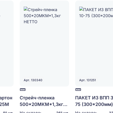
Арт. 130340
Арт. 131251
артон
Стрейч-пленка
ПАКЕТ ИЗ ВПП 3
*25М
500*20МКМ*1,3кг
75 (300*200мм
НЕТТО
На складе:
На складе:
91 шт.
261 шт.
33