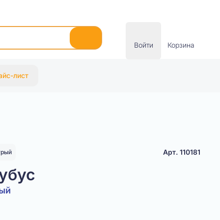
Войти
Корзина
айс-лист
Арт. 110181
урый
убус
рый