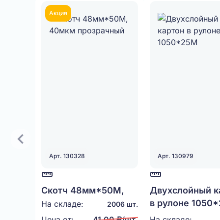
Акция
Арт. 130328
Арт. 130979
Скотч 48мм*50М,
Двухслойный к
40мкм прозрачный
в рулоне 1050
На складе:
2006 шт.
Цена от:
41,00 ₽/шт.
На складе: