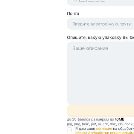
Почта
Опишите, какую упаковку Вы б
до 20 файлов размером до
10MB
jpg, png, heic, pdf, ai, cdr, doc, xls, docx
Я даю свое
согласие
на обработ
области обработки персональны