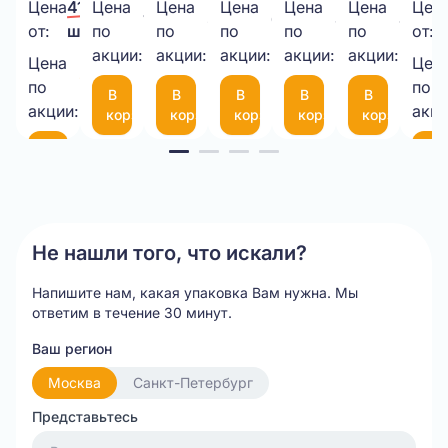
40мкм
в
500*20МКМ*1,3кг
ВПП
340х460
6
пла
Цена
41,00 ₽/
Цена
Цена
Цена
Цена
Цена
Цен
1 000,00 ₽/
335,00 ₽/
6,50 ₽/
8,45 ₽/
4,00 
прозрачный
рулоне
НЕТТО
3-
50
мм
(че
от:
шт.
по
по
по
по
по
от:
шт.
шт.
шт.
шт.
шт.
1050*25М
акции:
акции:
10-
акции:
мкм
акции:
с
акции:
Цена
Цен
35,00 ₽/
75
фиксаторо
по
по
В
В
В
В
В
шт.
(300*200мм)
35
акции:
акци
корзину
корзину
корзину
корзину
корзину
см
Item
В
В
корзину
ко
1
of
20
Не нашли того, что искали?
Напишите нам, какая упаковка Вам нужна.
Мы
ответим в течение 30 минут.
Ваш регион
Москва
Санкт-Петербург
Представьтесь