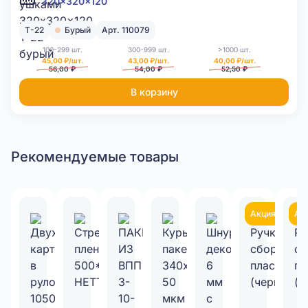
320x320x120
Т-22
Бурый
Арт. 110079
100-299 шт.
300-999 шт.
>1000 шт.
45,00 ₽/шт.
43,00 ₽/шт.
40,00 ₽/шт.
56,00 ₽
54,00 ₽
52,50 ₽
В корзину
Рекомендуемые товары
Акция
Ак