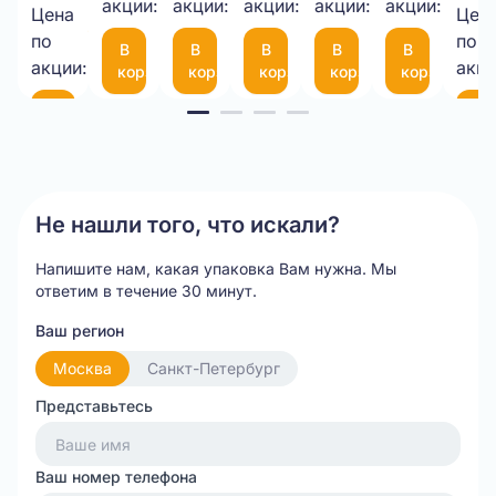
1050*25М
акции:
акции:
10-
акции:
мкм
акции:
с
акции:
Цена
Цен
35,00 ₽/
75
фиксаторо
по
по
В
В
В
В
В
шт.
(300*200мм)
35
акции:
акци
корзину
корзину
корзину
корзину
корзину
см
Item
В
В
корзину
ко
1
of
20
Не нашли того, что искали?
Напишите нам, какая упаковка Вам нужна.
Мы
ответим в течение 30 минут.
Ваш регион
Москва
Санкт-Петербург
Представьтесь
Ваш номер телефона