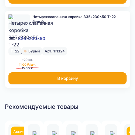
Четырехклапанная коробка 335x230x50 Т-22
бурый
335x230x50
Т-22
Бурый
Арт. 111324
>20 шт.
11,00 ₽/шт.
15,00 ₽
В корзину
Рекомендуемые товары
Акция
Ак