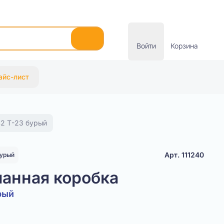
Войти
Корзина
айс-лист
2 Т-23 бурый
Арт. 111240
урый
анная коробка
рый