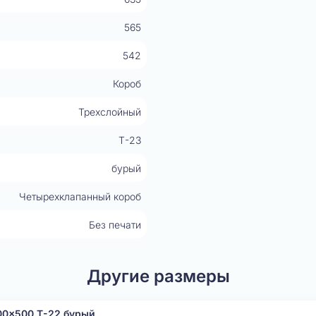
565
542
Короб
Трехслойный
Т-23
бурый
Четырехклапанный короб
Без печати
Другие размеры
00x500 Т-22 бурый