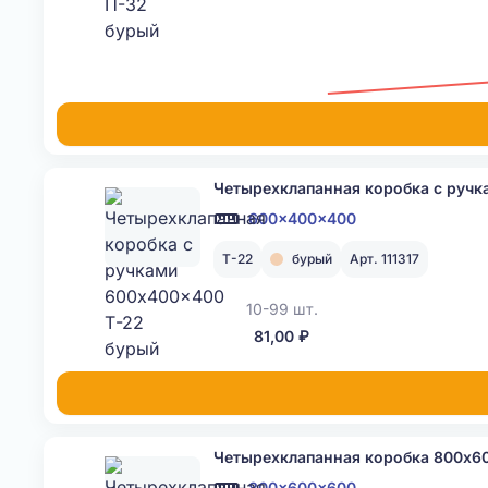
Четырехклапанная коробка с руч
600x400x400
Т-22
бурый
Арт. 111317
10-99 шт.
81,00 ₽
Четырехклапанная коробка 800x6
800x600x600