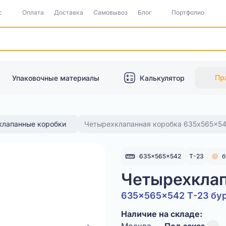
с
Оплата
Доставка
Самовывоз
Блог
Портфолио
Пр
Упаковочные материалы
Калькулятор
клапанные коробки
Четырехклапанная коробка 635x565x54
635x565x542
Т-23
б
Четырехклап
635x565x542 Т-23 бу
Наличие на складе: