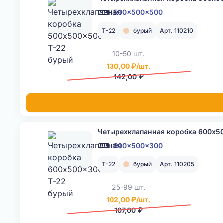
500x500x500
Т-22
бурый
Арт. 110210
10-50 шт.
130,00 ₽/шт.
142,00 ₽
Четырехклапанная коробка 600x5
600x500x300
Т-22
бурый
Арт. 110205
25-99 шт.
102,00 ₽/шт.
107,00 ₽