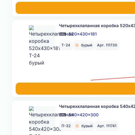
Четырехклапанная коробка 520x43
520x430x181
Т-24
бурый
Арт. 111730
Четырехклапанная коробка 540x4
540x420x300
П-32
бурый
Арт. 111741