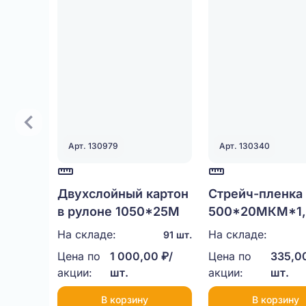
Арт. 130979
Арт. 130340
Двухслойный картон
Стрейч-пленка
в рулоне 1050*25М
500*20МКМ*1,
НЕТТО
На складе:
На складе:
91 шт.
Цена по
1 000,00 ₽/
Цена по
335,00
акции:
шт.
акции:
шт.
В корзину
В корзину