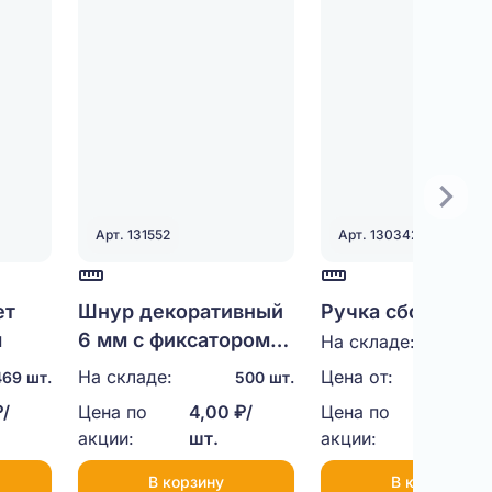
Арт. 131552
Арт. 130342
ет
Шнур декоративный
Ручка сборная
м
6 мм с фиксатором
пластиковая (че
На складе:
100
35 см
На складе:
Цена от:
11,00
469 шт.
500 шт.
₽/
Цена по
4,00 ₽/
Цена по
9,00 ₽
акции:
шт.
акции:
шт.
В корзину
В корзину