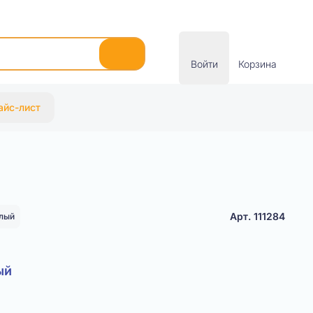
Войти
Корзина
айс-лист
Арт. 111284
лый
ый