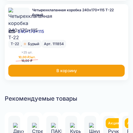
Четырехклапанная коробка 240x170x115 Т-22
бурый
240x170x115
Т-22
Бурый
Арт. 111854
>25 шт.
10,00 ₽/шт.
16,00 ₽
В корзину
Рекомендуемые товары
Акция
Ак