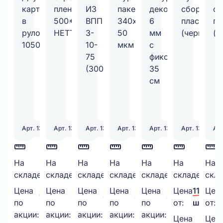
Арт. 130979
Арт. 130340
Арт. 131251
Арт. 131398
Арт. 131552
Арт. 130342
Ар
Двухслойный
На
Стрейч-
На
ПАКЕТ
На
Курьерский
На
Шнур
На
Ручка
На
Руч
На
91
261
3343
1469
500
10013
складе:
шт.
складе:
шт.
складе:
шт.
складе:
шт.
складе:
шт.
складе:
шт.
скла
картон
пленка
ИЗ
пакет
декоративный
сборная
сбо
в
500*20МКМ*1,3кг
ВПП
340х460
6
пластиков
пла
Цена
Цена
Цена
Цена
Цена
Цена
11,00 ₽
Цен
1 000,00 ₽/
335,00 ₽/
6,50 ₽/
8,45 ₽/
4,00 ₽/
рулоне
НЕТТО
3-
50
мм
(черная)
(бе
по
по
по
по
по
от:
шт.
от:
шт.
шт.
шт.
шт.
шт.
1050*25М
акции:
акции:
10-
акции:
мкм
акции:
с
акции:
Цена
Цен