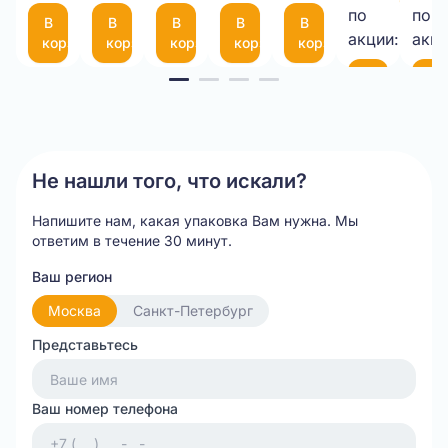
9,00 
75
фиксатором
по
по
В
В
В
В
В
шт.
(300*200мм)
35
акции:
акци
корзину
корзину
корзину
корзину
корзину
см
Item
В
В
корзину
ко
1
of
20
Не нашли того, что искали?
Напишите нам, какая упаковка Вам нужна.
Мы
ответим в течение 30 минут.
Ваш регион
Москва
Санкт-Петербург
Представьтесь
Ваш номер телефона