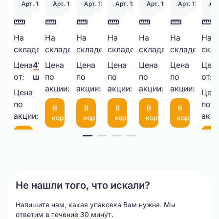
Арт. 130328
Арт. 130979
Арт. 130340
Арт. 131251
Арт. 131398
Арт. 131552
Арт
Скотч
На
Двухслойный
На
Стрейч-
На
ПАКЕТ
На
Курьерский
На
Шнур
На
Руч
На
2006
91
261
3343
1469
500
складе:
шт.
складе:
шт.
складе:
шт.
складе:
шт.
складе:
шт.
складе:
шт.
скла
48мм*50М,
картон
пленка
ИЗ
пакет
декоратив
сбо
40мкм
в
500*20МКМ*1,3кг
ВПП
340х460
6
пла
Цена
41,00 ₽/
Цена
Цена
Цена
Цена
Цена
Цен
1 000,00 ₽/
335,00 ₽/
6,50 ₽/
8,45 ₽/
4,00 
прозрачный
рулоне
НЕТТО
3-
50
мм
(че
от:
шт.
по
по
по
по
по
от:
шт.
шт.
шт.
шт.
шт.
1050*25М
акции:
акции:
10-
акции:
мкм
акции:
с
акции:
Цена
Цен
35,00 ₽/
75
фиксаторо
по
по
В
В
В
В
В
шт.
(300*200мм)
35
акции:
акци
корзину
корзину
корзину
корзину
корзину
см
Item
В
В
корзину
ко
1
of
20
Не нашли того, что искали?
Напишите нам, какая упаковка Вам нужна.
Мы
ответим в течение 30 минут.