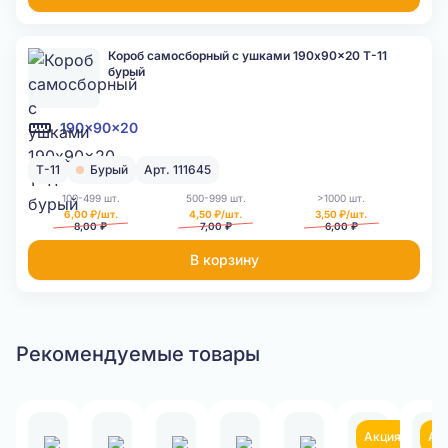
Короб самосборный с ушками 190x90x20 Т-11
бурый
190x90x20
Т-11
Бурый
Арт. 111645
100-499 шт.
500-999 шт.
>1000 шт.
6,00 ₽/шт.
4,50 ₽/шт.
3,50 ₽/шт.
8,00 ₽
7,00 ₽
6,00 ₽
В корзину
Рекомендуемые товары
Акция
Ак