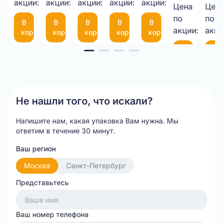
1050*25М
акции:
акции:
10-
акции:
мкм
акции:
с
акции:
Цена
Цен
9,00 
75
фиксатором
по
по
В
В
В
В
В
шт.
(300*200мм)
35
акции:
акци
корзину
корзину
корзину
корзину
корзину
см
Item
В
В
корзину
ко
1
of
20
Не нашли того, что искали?
Напишите нам, какая упаковка Вам нужна.
Мы
ответим в течение 30 минут.
Ваш регион
Москва
Санкт-Петербург
Представьтесь
Ваш номер телефона