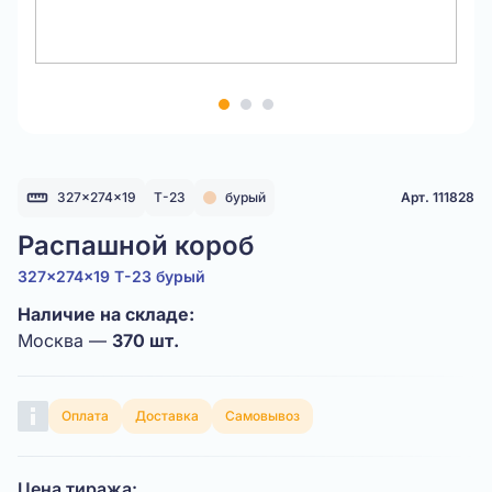
Item
1
of
3
327x274x19
Т-23
бурый
Арт. 111828
Распашной короб
327x274x19 Т-23 бурый
Наличие на складе:
Москва —
370 шт.
Оплата
Доставка
Самовывоз
Цена тиража: