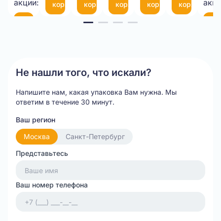
(300*200мм)
35
акции:
акци
корзину
корзину
корзину
корзину
корзину
см
Item
В
В
корзину
ко
1
of
20
Не нашли того, что искали?
Напишите нам, какая упаковка Вам нужна.
Мы
ответим в течение 30 минут.
Ваш регион
Москва
Санкт-Петербург
Представьтесь
Ваш номер телефона