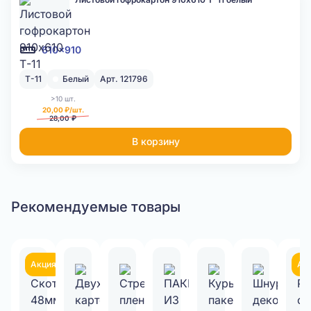
610x910
Т-11
Белый
Арт. 121796
>10 шт.
20,00 ₽/шт.
28,00 ₽
В корзину
Рекомендуемые товары
Акция
Ак