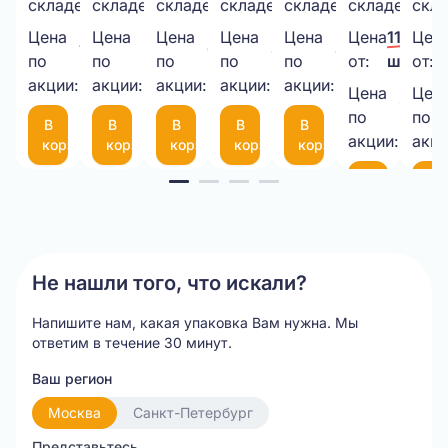
складе:
шт.
складе:
шт.
складе:
шт.
складе:
шт.
складе:
шт.
складе:
шт.
скла
картон
пленка
ИЗ
пакет
декоративный
сборная
сбо
в
500*20МКМ*1,3кг
ВПП
340х460
6
пластиков
пла
Цена
Цена
Цена
Цена
Цена
Цена
11,00 ₽
Цен
1 000,00 ₽/
335,00 ₽/
6,50 ₽/
8,45 ₽/
4,00 ₽/
рулоне
НЕТТО
3-
50
мм
(черная)
(бе
по
по
по
по
по
от:
шт.
от:
шт.
шт.
шт.
шт.
шт.
1050*25М
акции:
акции:
10-
акции:
мкм
акции:
с
акции:
Цена
Цен
9,00 
75
фиксатором
по
по
В
В
В
В
В
шт.
(300*200мм)
35
акции:
акци
корзину
корзину
корзину
корзину
корзину
см
Item
В
В
корзину
ко
1
of
20
Не нашли того, что искали?
Напишите нам, какая упаковка Вам нужна.
Мы
ответим в течение 30 минут.
Ваш регион
Москва
Санкт-Петербург
Представьтесь