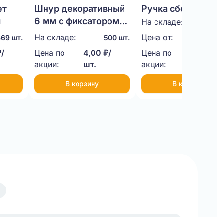
ет
Шнур декоративный
Ручка сборная
м
6 мм с фиксатором
пластиковая (че
На складе:
100
35 см
На складе:
Цена от:
11,00
469 шт.
500 шт.
₽/
Цена по
4,00 ₽/
Цена по
9,00 ₽
акции:
шт.
акции:
шт.
В корзину
В корзину