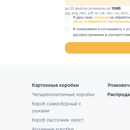
до 20 файлов размером до
10MB
jpg, png, heic, pdf, ai, cdr, doc, xls, docx
Я даю свое
согласие
на обработ
области обработки персональны
Я ознакомлен и соглашаюсь с у
распространению в соответствии
Картонные коробки
Упаковоч
Четырехклапанные коробки
Распрод
Короб самосборный с
ушками
Короб ласточкин хвост
Архивные коробки