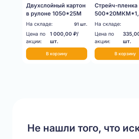
Двухслойный картон
Стрейч-пленка
в рулоне 1050*25М
500*20МКМ*1,
НЕТТО
На складе:
На складе:
91 шт.
Цена по
1 000,00 ₽/
Цена по
335,00
акции:
шт.
акции:
шт.
В корзину
В корзину
Item
1
of
20
Не нашли того, что ис