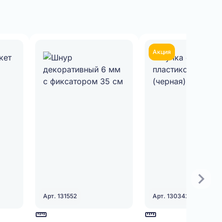
Акция
Арт. 131552
Арт. 130342