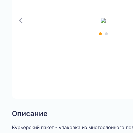
Item
1
of
2
Описание
Курьерский пакет - упаковка из многослойного по