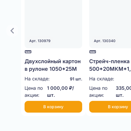
Арт. 130979
Арт. 130340
Двухслойный картон
Стрейч-пленка
в рулоне 1050*25М
500*20МКМ*1,
НЕТТО
На складе:
На складе:
91 шт.
Цена по
1 000,00 ₽/
Цена по
335,00
акции:
шт.
акции:
шт.
В корзину
В корзину
Item
1