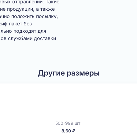
овых отправлений. Такие
ие продукции, а также
очно положить посылку,
ейф пакет без
льно подходят для
зов службами доставки
Другие размеры
500-999 шт.
8,60 ₽