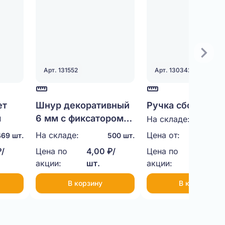
Арт. 131552
Арт. 130342
ет
Шнур декоративный
Ручка сборная
м
6 мм с фиксатором
пластиковая (че
На складе:
100
35 см
На складе:
Цена от:
11,00
469 шт.
500 шт.
₽/
Цена по
4,00 ₽/
Цена по
9,00 ₽
акции:
шт.
акции:
шт.
В корзину
В корзину