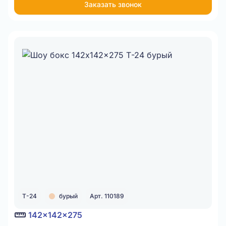
Заказать звонок
Item
1
of
1
Т-24
бурый
Арт. 110189
142x142x275