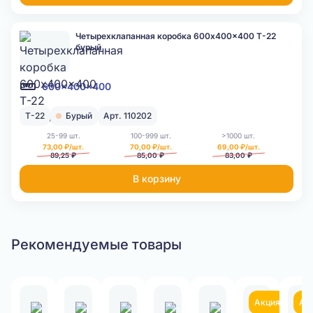
Четырехклапанная коробка 600x400x400 Т-22
бурый
600x400x400
Т-22
Бурый
Арт. 110202
25-99 шт.
100-999 шт.
>1000 шт.
73,00 ₽/шт.
70,00 ₽/шт.
69,00 ₽/шт.
89,25 ₽
85,00 ₽
83,00 ₽
В корзину
Рекомендуемые товары
Акция
Ак