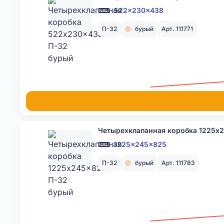
522x230x438
П-32
бурый
Арт. 111771
Четырехклапанная коробка 1225x
1225x245x825
П-32
бурый
Арт. 111783