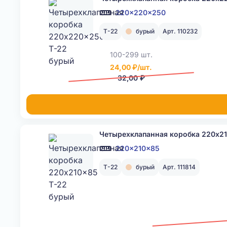
220x220x250
Т-22
бурый
Арт. 110232
100-299 шт.
24,00 ₽/шт.
32,00 ₽
Четырехклапанная коробка 220x2
220x210x85
Т-22
бурый
Арт. 111814