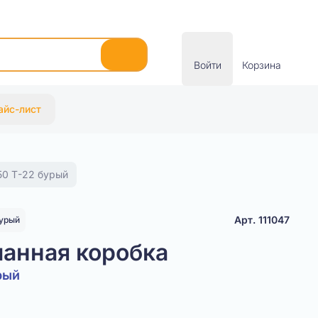
Войти
Корзина
айс-лист
0 Т-22 бурый
Арт. 111047
урый
анная коробка
рый