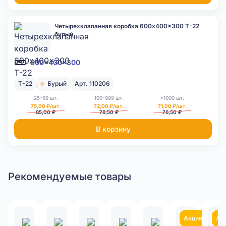
Четырехклапанная коробка 600x400x300 Т-22
бурый
600x400x300
Т-22
Бурый
Арт. 110206
25-99 шт.
100-999 шт.
>1000 шт.
75,00 ₽/шт.
72,00 ₽/шт.
71,00 ₽/шт.
85,00 ₽
78,50 ₽
76,50 ₽
В корзину
Рекомендуемые товары
Акция
Ак