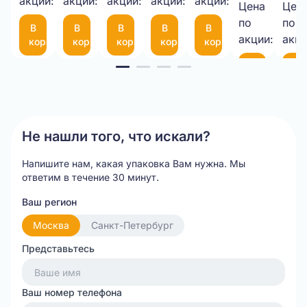
1050*25М
акции:
акции:
10-
акции:
мкм
акции:
с
акции:
Цена
Цен
9,00 
75
фиксатором
по
по
В
В
В
В
В
шт.
(300*200мм)
35
акции:
акци
корзину
корзину
корзину
корзину
корзину
см
Item
В
В
корзину
ко
1
of
20
Не нашли того, что искали?
Напишите нам, какая упаковка Вам нужна.
Мы
ответим в течение 30 минут.
Ваш регион
Москва
Санкт-Петербург
Представьтесь
Ваш номер телефона