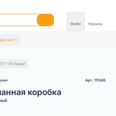
Войти
Корзина
айс-лист
87 Т-22 бурый
Арт. 111345
урый
анная коробка
рый