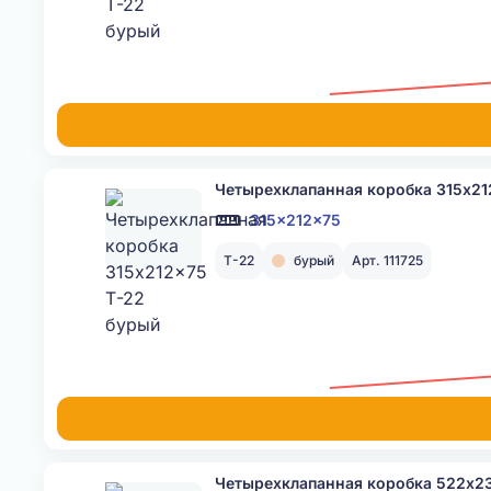
Четырехклапанная коробка 315x21
315x212x75
Т-22
бурый
Арт. 111725
Четырехклапанная коробка 522x2