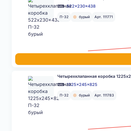
522x230x438
П-32
бурый
Арт. 111771
Четырехклапанная коробка 1225x
1225x245x825
П-32
бурый
Арт. 111783