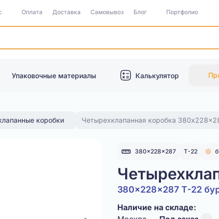
с
Оплата
Доставка
Самовывоз
Блог
Портфолио
Пр
Упаковочные материалы
Калькулятор
клапанные коробки
Четырехклапанная коробка 380x228x2
380x228x287
Т-22
б
Четырехклап
380x228x287 Т-22 бу
Наличие на складе: