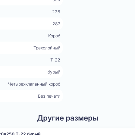
228
287
Короб
Трехслойный
Т-22
бурый
Четырехклапанный короб
Без печати
Другие размеры
20x250 Т-22 бурый