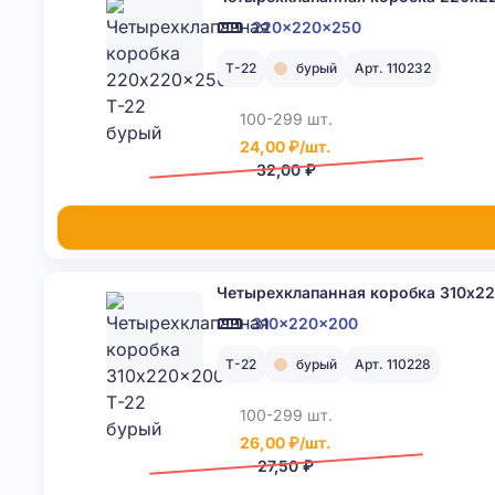
220x220x250
Т-22
бурый
Арт. 110232
100-299 шт.
24,00 ₽/шт.
32,00 ₽
Четырехклапанная коробка 310x2
310x220x200
Т-22
бурый
Арт. 110228
100-299 шт.
26,00 ₽/шт.
27,50 ₽