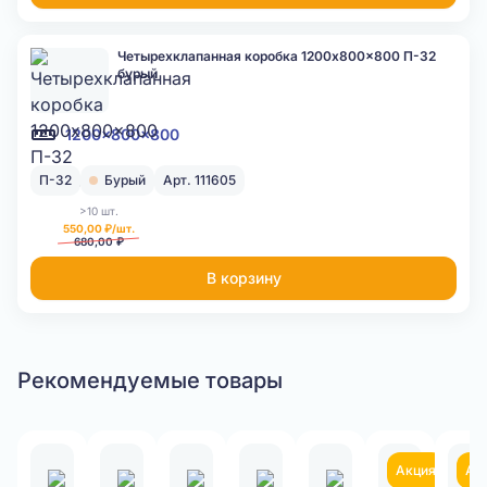
Четырехклапанная коробка 1200x800x800 П-32
бурый
1200x800x800
П-32
Бурый
Арт. 111605
>10 шт.
550,00 ₽/шт.
680,00 ₽
В корзину
Рекомендуемые товары
Акция
Ак