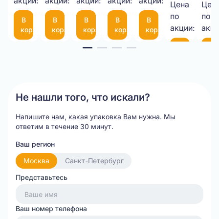
1050*25М
акции:
акции:
10-
акции:
мкм
акции:
с
акции:
Цена
Цен
9,00 
75
фиксатором
по
по
В
В
В
В
В
шт.
(300*200мм)
35
акции:
акци
корзину
корзину
корзину
корзину
корзину
см
Item
В
В
корзину
ко
1
of
20
Не нашли того, что искали?
Напишите нам, какая упаковка Вам нужна.
Мы
ответим в течение 30 минут.
Ваш регион
Москва
Санкт-Петербург
Представьтесь
Ваш номер телефона