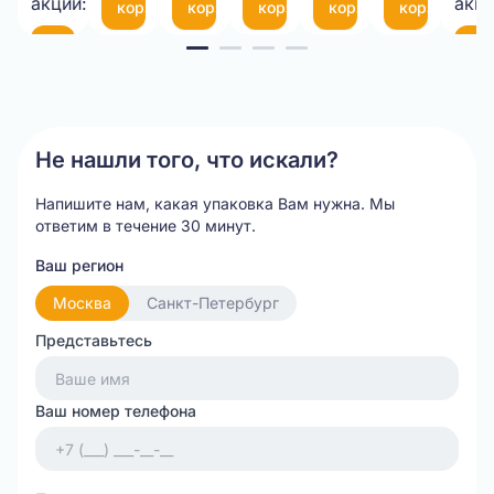
акции:
акци
корзину
корзину
корзину
корзину
корзину
см
Item
В
В
корзину
ко
1
of
20
Не нашли того, что искали?
Напишите нам, какая упаковка Вам нужна.
Мы
ответим в течение 30 минут.
Ваш регион
Москва
Санкт-Петербург
Представьтесь
Ваш номер телефона