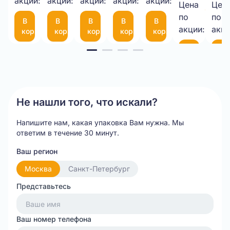
1050*25М
акции:
акции:
10-
акции:
мкм
акции:
с
акции:
Цена
Цен
9,00 
75
фиксатором
по
по
В
В
В
В
В
шт.
(300*200мм)
35
акции:
акци
корзину
корзину
корзину
корзину
корзину
см
Item
В
В
корзину
ко
1
of
20
Не нашли того, что искали?
Напишите нам, какая упаковка Вам нужна.
Мы
ответим в течение 30 минут.
Ваш регион
Москва
Санкт-Петербург
Представьтесь
Ваш номер телефона