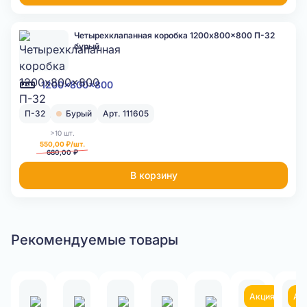
Четырехклапанная коробка 1200x800x800 П-32
бурый
1200x800x800
П-32
Бурый
Арт. 111605
>10 шт.
550,00 ₽/шт.
680,00 ₽
В корзину
Рекомендуемые товары
Акция
Ак