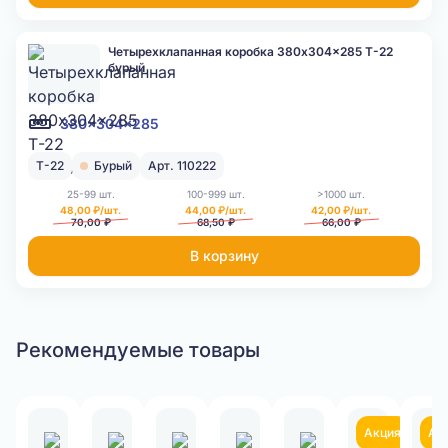
Четырехклапанная коробка 380x304x285 Т-22
бурый
380x304x285
Т-22
Бурый
Арт. 110222
25-99 шт.
100-999 шт.
>1000 шт.
48,00 ₽/шт.
44,00 ₽/шт.
42,00 ₽/шт.
70,00 ₽
68,50 ₽
66,00 ₽
В корзину
Рекомендуемые товары
Акция
Ак