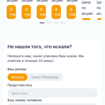
1050*25М
акции:
акции:
10-
акции:
мкм
акции:
с
акции:
Цена
Цен
9,00 
75
фиксатором
по
по
В
В
В
В
В
шт.
(300*200мм)
35
акции:
акци
корзину
корзину
корзину
корзину
корзину
см
Item
В
В
корзину
ко
1
of
20
Не нашли того, что искали?
Напишите нам, какая упаковка Вам нужна.
Мы
ответим в течение 30 минут.
Ваш регион
Москва
Санкт-Петербург
Представьтесь
Ваш номер телефона